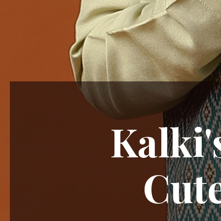
Kalki'
Cut